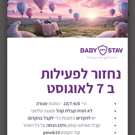
אולי תרצה להוסיף גם
בסיס ל Sport-Line
590 ₪
נחזור לפעילות
תיאור המוצר
ב 7 לאוגוסט
סלקל לרכב דגם i-Happy Plus
היי
23/7-6/8
- החנות
סגורה
סל קל I-Happy Plus החדש, התואם לתקן I-Size המחמיר.
לא תהיה קבלת קהל
ומענה טלפוני
לסל קל ריפוד נושם דו צדדי, גגון XL חדש והגנות צד
יש
להקדים
הזמנות כדי
לקבל בהקדם!
משודרגות.
קבלו מאיתנו קופון
10% הנחה
על כל האתר
קצף זיכרון EPS חדש המעניק תמיכה מותאמת, ויכולת
קוד הקופון
pinuk10