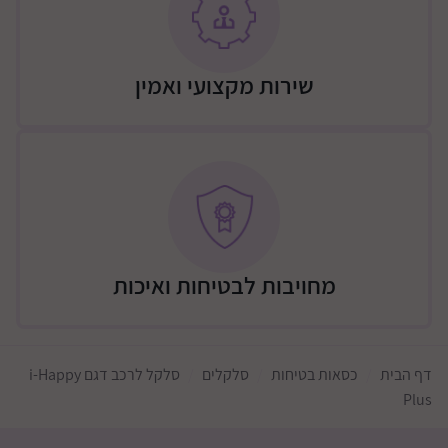
רצועות כתף ניתנות לכיוון בשילוב של כרית הראש.
ניתן לשימוש ללא בסיס עם חגורות הבטיחות שברכב -3
נקודות עיגון לבטיחות מרבית.
שירות מקצועי ואמין
ניתן לשימוש עם בסיס ISOFIX תואם - בסיס I HAPPY בתקן
I-SIZE החדש (בתוספת תשלום)
בדים איכותיים בצבעי שחור ואפור.
גגון בד XL נגד שמש הניתן לפתיחה/ סגירה קלה.
מפרט טכני
שימוש שלב 1: תינוק מגובה 40 ס"מ ועד 75 ס"מ
שימוש שלב 2: תינוק מגובה 60 ס"מ ועד 87 ס"מ
מחויבות לבטיחות ואיכות
מתאים מגיל לידה ועד גיל 15 חודשים/משקל 13 ק"ג
עומד בתקן אירופאי ECE R129.
עומד בתקן I-SIZE החדש.
דף הבית
כסאות בטיחות
סלקלים
סלקל לרכב דגם i-Happy
מתאים וקל לשימוש על כל עגלות SPORT LINE - בתוספת
Plus
מתאמים לא כלול עם הסלקל