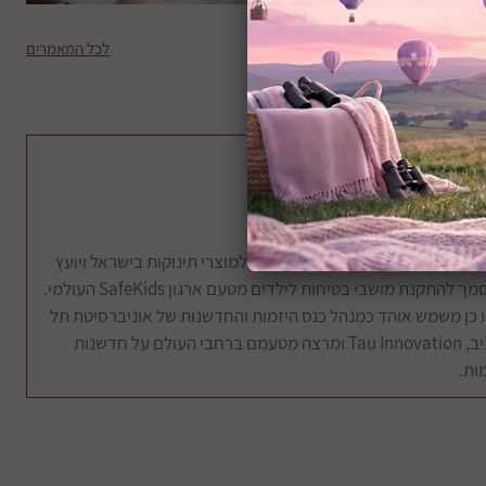
לכל המאמרים
ר הבלוג
קירה מורחבת למושב
בטיחות i-Harbour
Signatu מבית Joie
רא עוד
מחבר הבלוג:
אוהד גולוב
"ל חברת בייבי סתיו, האתר המוביל למוצרי תינוקות בישראל ויועץ
ך להתקנת מושבי בטיחות לילדים מטעם ארגון SafeKids העולמי.
 כן משמש אוהד כמנהל כנס היזמות והחדשנות של אוניברסיטת תל
אביב, Tau Innovation ומרצה מטעמם ברחבי העולם על חדשנות
וראות לשהייה ברכב
מות.
מן רעידת אדמה
רא עוד