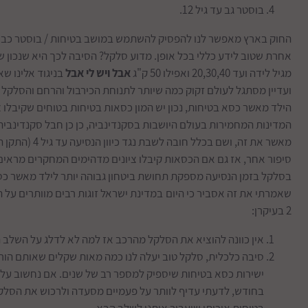
בוסטר גב עד גיל 12.
אחרת שטוב לידע כללי בכל אופן. מדוע סלקל? הסיבה לכך היא שנכון 
מגיל לידה ועד 20,30,40 ואפילו 50 ק"ג
אבל ויש לי אבל
בניגוד אלינו ש
ועדיין מסתגל לעולם זקוק כמה שיותר לתנוחת הכירבול והרחם והסלקל
הילד מאשר כסא בטיחות, נכון יש המון כסאות בטיחות בטוחים שקיבלו צ
המדינות המחמירות בעולם היושבות בסקנדינביה, כן כן חבל סקנדינבי
מאשר את זה, ושם
סיפור אחר, אז גם אם הכסאות קיבלו ציונים מדהימים המחקרים מראים 
בסלקל בזמן הנסיעה מספקת תחושת ביטחון גבוהה יותר לילד מאשר כ
שאמרתי את זה אסביר כי היום
במדינת ישראל זוגות רבים מוותרים על 
2 בעיקרן:
אין כוונה להוציא את הסלקל מהרכב אז למה לא לדלג על השלב ה
סיבה כלכלית, סלקל טוב יעלה לנו כמה מאות שקלים שאותם הורי
ישירות כסא בטיחות שיספיק למספר רב של שנים. אם נחשוב על
בחודש, לדעתי עדיף לוותר על פעמיים מסעדה ולרכוש את הסלק
בטיחות איכותי שיעבור איתנו לשלב הבא.