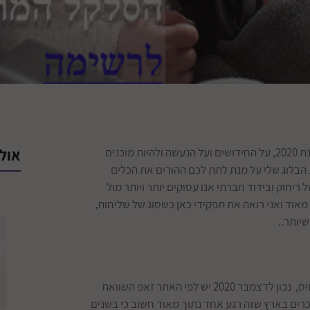
כמדי שנה חשוב לי לעדכן את ההורים במה שנעשה בשנה האחרונה בשנת 2020, על החידושים ועל הנעשה ולהיות מוכנים
אולי
 הבלוג שלי על מנת לתת לכם ההורים את הכלים
 ריחוק ובידוד חברתי אנו עסוקים יותר ויותר מול
מאוד ואני רואה את תפקידי כאן כשסוג של שליחות,
יותר..
בשאלה הזאת אני נתקל על בסיס יום יומי, חשוב להבין כמה דברים בבסיס, נכון לדצמבר 2020 יש לפי האתר זאפ השוואת
 דגמים שונים של סלקלים (לעומת שנה שעברה, 141) הנמכרים בארץ שזה רגע אחד נתוך מאוד חשוב כי בשנים