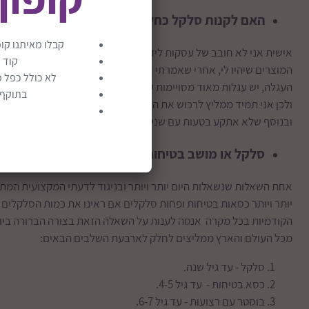
האם לקנות סלקל כחלק מחבילת לידה
קבלו מאיתנו קופ
אישית אני לא חובב של עסקות לידה מובנות, אני מאמין בלהרכיב הכל ל
קוד 
המוצרים שיהיו לי, אחרי שאמרתי את זה, אנו כנראה כן נזדקק לסלקל 
לא כולל כפל מ
העגלה, יש עגלות מאוד מסויימות שמגיעות עם סלקל כחלק מהחבילה ו
בתוקף ע
ולכן אני תמיד ממליץ לרכוש את הסלקל רק לאחר רכישת העגלה על מ
ובנוסף שלא אתקע בטעות עם שני סלקלים.
סלקל או מושב בטיחות
אחת השאלות שנשאלות היום יותר ויותר ובניגוד לדעתי המקצועית המת
הקודמיות בכל מקרה אנסה לענות על השאלה הזאת בצורה הברורה ביו
מכל העולם והארץ ממליצים לחלק לארבעת השלבים הבאים:
סלקל - עד גיל שנה.
כסא בטיחות - עד גיל 4-5.
בוסטר עם רצועות - עד גיל 6-7.