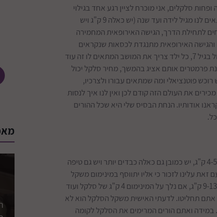
ופחות סלקלים, אני מוכרח לציין רגע אחד בגילוי
נאות שהאני מאמין שלי זה שקודם כל צריך סלקל לפני הכל, הסלקל מתאים לנו מגיל לידה ועד שנה (יש כאלה 9 ק"ג ויש
המומחים לתחילת הדרך, הגישה האירופאית המחמירה
 והגישה האירופאית מתנגדת לכסאות שנקראים
ALLINONE - כלומר מוצר משולב שמתאים גם לילד שנולד וגם לילד גדול בגיל 7, כל ילד צריך את המושב המתאים לו זה עוד
ינת פרמטרים אותם אציג בהמשך, מחיר סלקל יכול
סיס, לכל סלקל יש רוכש פוטנציאלי ומה שמתאים עבורו ולצרכיו,
ירים את העולם הזה קודם לכן ואין לנו איך לנסות
ראנו אודותיו. הנחת הבסיס שלי היא שכל ההורים
ל.
מאמ
האם משקל הסלקל הוא פקטור להחלטה? ממוצע משקל הסלקלים הינו 4-5 ק"ג, יש כמובן גם כאלה כבדים יותר ויש גם טיפה
ל בהחלט אפשר להגיד שסלקל ממוצע ישקול כ-4.5 ק"ג. עם זאת עלינו לזכור כי אליו יתווסף במינימום משקל
של 3.5 ק"ג בהתחלה ורוב הסלקלים יכולים לשאת ילדים במשקלים של 9-13 ק"ג, אם נלך על המינימום 4 ק"ג של סלקל ועוד
ם זה נוח לנשיאה? את זה אתם תחליטו. לדעתי האישית משקל הסלקל הוא לא
 במידה ואתם הורים המרימים את הסלקל לקומה