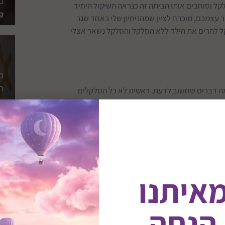
ב
ל וסוחבים אותו הביתה זה כנראה השיקול היחיד
ק
יטו עבור עצמכם, מוכרח לציין שמהניסיון שלי כאחד שגר
 קל להרים את הילד ללא הסלקל והסלקל נשאר אצלי
מ
ה
 כמה דברים שחשוב לדעת. ראשית לא כל הסלקלים
ל
לכן לא תמיד יש לנו את האופציה להחליט, אין
ל הסלקל מהרכב ואין צורך לקשור את הסלקל כל
ק
ם שמראים כי הבסיס מוריד
במעט
את רמת
 אחת הסלקל לבסיס (חוליה ראשונה) ופעם שניה הבסיס לרכב, כך
תנתק ולסכן את הילד בעוד שבקשירת הסלקל ישירות לרכב
ס
ות עולה בקשירת הסלקל ישירות באמצעות חגורות
ל
מאיתנו
נפרד מה שייקר עבורינו את החבילה בכמה מאות
וויה ומי שמתכוון לנתק ולחבר את הסלקל יותר
של
 בסיס איזופיקס, על זה אדבר בהמשך בשלב
 הנחה
ק