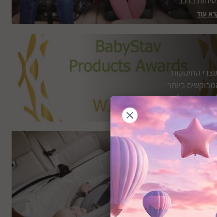
טיחות ברכב
רא עוד
וצרי התינוקות
מבוקשים ביותר
שנת התשפ”ג
רא עוד
קירה מורחבת
מערכת הנסיעות
והבטיחות Finiti 4IN1
 Joie
רא עוד