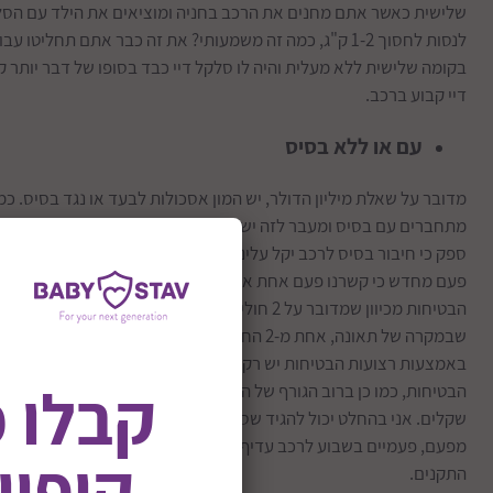
שלישית כאשר אתם מחנים את הרכב בחניה ומוציאים את הילד עם הסלק
לנסות לחסוך 1-2 ק"ג, כמה זה משמעותי? את זה כבר אתם תחל
בקומה שלישית ללא מעלית והיה לו סלקל דיי כבד בסופו של דבר יותר
דיי קבוע ברכב.
עם או ללא בסיס
מדובר על שאלת מיליון הדולר, יש המון אסכולות לבעד או נגד בסיס.
מתחברים עם בסיס ומעבר לזה יש סלקלים שמתחברים אך ורק עם בסיס ו
ספק כי חיבור בסיס לרכב יקל עלינו משמעותית את החיבור וההוצאה ש
פעם מחדש כי קשרנו פעם אחת את הבסיס. עם זאת יש לא מעט מחקרי
הבטיחות מכיוון שמדובר על 2 חוליות המתחברות, פעם
שבמקרה של תאונה, אחת מ-2 החוליות האלה יכולה לה
באמצעות רצועות הבטיחות יש רק חוליה אחת. עם זאת ההסתברות לטע
קבלו 
הבטיחות, כמו כן ברוב הגורף של הסלקלים הבסיס הינו אביזר הנרכש ב
שקלים. אני בהחלט יכול להגיד שסלקל עם בסיס ישפר משמעותית את הח
מפעם, פעמיים בשבוע לרכב עדיף ומומלץ שירכוש בסיס ואני מציע אף
קופון
התקנים.