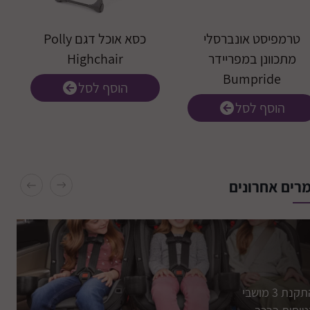
טרמפיסט אונברסלי
כסא אוכל דגם Polly
מתכוונן במפריידר
Highchair
Bumpride
הוסף לסל
הוסף לסל
רים אחרונים
התקנת 3 מושבי