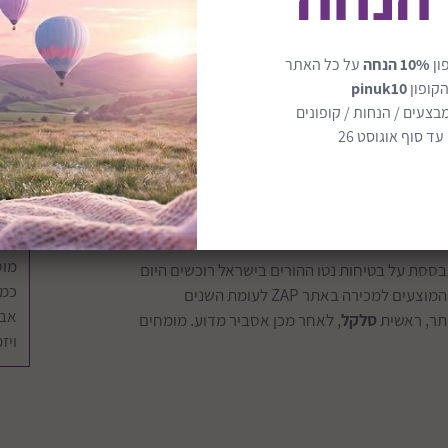
ון
10% הנחה
על כל האתר
בד ולא לתת לאיזה חנות או מישהו להכתיב לי מה
מחב
הקופון
pinuk10
עם לידתו של ילדינו והשאלה שנשאלת היא נושא
ס
בצעים / הנחות / קופונים
יש גם עגלות שמתחבר אליהן סלקל מאוד ספציפי
ד סוף אוגוסט 26
נת לאפשר לי במידת הצורך לחבר את הסלקל לעגלה
re
ק
מנכ
מוסמ
בססת על בטיחות נטו ההורים בישראל רוכשים היום
כמו
יותר ויותר כסאות בטיחות ופחות סלקלים אם ראינו את כמות הסלקלים המוצעים למכירה באתר ZAP לעומת השנים
תר, ראשית
סלקל
, לאחר מכן אסביר מדוע. מומחים
ה
ויז
ז
ק