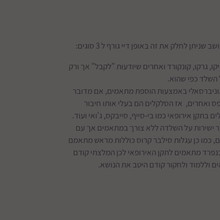
תן לחלק את זה באופן דיי גורף ל 3 סוגים:
, גרקו, קונקורד ואחרים שיודעות "לקבל" אך ורק
השלד כפי שהוא.
 אוניברסאלי באמצעות הוספת מתאמים, אם מדובר
אפס ואחרים, אז הסלקלים הם בעלי אותו חיבור
בתקן אירופאי כמו בי-סייף, סייבקס, ג'ואי ועוד.
ר ישירות על השלדה ללא צורך במתאמים אך עם
, כמו כן עגלות סילבר קרוס כוללות מראש מתאמם
נפרד מתאמים לתקן האירופאי לכן המלצתי קודם
 וללמוד ולחקור קודם היטב את הנושא.