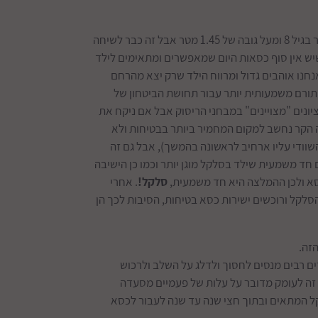
החוק בארץ מאפשר לנו להפסיק להשתמש במושב בטיחות / בוסטר כבר בגיל 8 ומעל גובה של 1.45 מטר אבל זה כבר לשיחה
שיש אין סוף כסאות היום שמאפשרים ומתאימים לילד
אנחנו אוהבים גדול ומרווח הילד שרק יצא מהרחם
 תורם משמעותית יותר עבור תחושת הביטחון של
יונים "מצויינים" במבחני הריסוק אבל אם ניקח את
ה הקר נחשב למקום המחמיר ביותר בבטיחות ולא
 בכלל חובה לשבת נגד כיוון הנסיעה עד גיל 4 (התקן השוודי עליו ארחיב לראשונה בהמשך), אבל גם זה
חד משמעית שילד בסלקל מוגן יותר וכמו כן הישיבה
סא ולכן ההמלצה היא חד משמעית,
סלקל!
. אחרי
הסלקל ורוכשים ישירות כסא בטיחות, הסיבות לכך הן
זה.
ם רבים מנסים לחסוך ולדלג על השלב ולרכוש
 זה לעומק מדובר על עלות של פעמיים מסעדה
ל המתאים ובתוך חצי שנה עד שנה לעבור לכסא