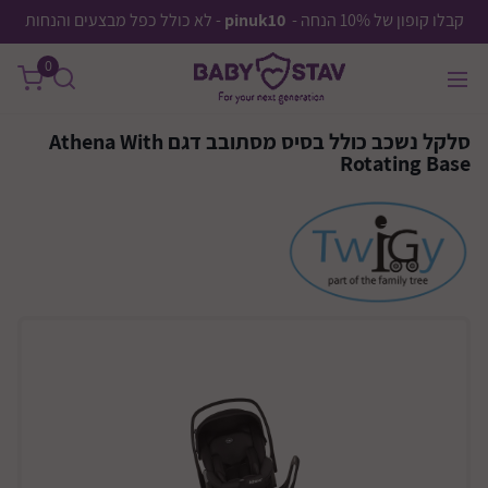
קבלו קופון של 10% הנחה -
pinuk10
- לא כולל כפל מבצעים והנחות
0
סלקל נשכב כולל בסיס מסתובב דגם Athena With
Rotating Base