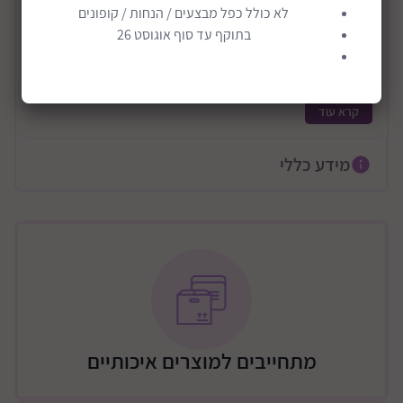
Size R129 מתאים לילדים מגיל לידה ועד גיל 15 חודשים
לא כולל כפל מבצעים / הנחות / קופונים
(מגובה 40 ס”מ עד 87 ס”מ ומשקל של 13 ק”ג).
בתוקף עד סוף אוגוסט 26
תקן i-Size – תקן אירופאי חדש ומחמיר אשר נועד להפוך
את מושבי הבטיחות לקלים יותר להתקנה, לספק הגנה טובה
יותר מפני פגיעות צד ולהאריך את זמן השימוש במושב
קרא עוד
בהתקנה נגד כיוון הנסיעה. התקן מתבסס על גובה הילד ולא
על משקלו
מידע כללי
מפרט הסלקל
התקנה גמישה – התקנה נגד כיוון הנסיעה בשתי דרכים:
התקנה עם בסיס – התקנת בסיס מסתובב Athena
Rotating Base (כלול בערכה) ברכב המצויד בעוגני
איזופיקס
התקנה ללא בסיס – עם חגורת הבטיחות של הרכב בעלת 3
נקודות חגירה
כרית גוף פנימית – כרית הגוף עוזרת לשמור על ראשו וגופו
מתחייבים למוצרים איכותיים
של התינוק, מספקת בטיחות ונוחות נוספת בכל נסיעה
מתאימה לשימוש מגובה 40-60 ס”מ (אם גובה התינוק עולה