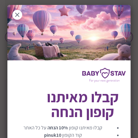
הוסף לחבילת לידה
+0M
שיתוף:
תיאור המוצר
קבלו מאיתנו
קופון הנחה
סלקל נשכב כולל בסיס מסתובב דגם Athena
With Rotating Base
סלקל אתנה תוכנן להעניק לתינוקך נוחות ובטיחות
קבלו מאיתנו קופון
10% הנחה
על כל האתר
מקסימלית כבר מהימים הראשונים. הוא בעל תקן אירופי i-
קוד הקופון
pinuk10