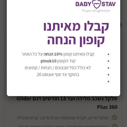
+0M
שיתוף:
קבלו מאיתנו
אולי תרצה להוסיף גם
קופון הנחה
בסיס Silver Cross דגם Base Plus 360
999 ₪
קבלו מאיתנו קופון
10% הנחה
על כל האתר
קוד הקופון
pinuk10
לא כולל כפל מבצעים / הנחות / קופונים
בתוקף עד סוף אוגוסט 26
תיאור המוצר
סלקל נשכב מלידה ועד 18 חודשים דגם Glider
Plus 360
סלקל חדיש, יוקרתי ובטיחותי מבית סילבר קרוס אנגליה
הסלקל חדשני וקל משקל, שתוכנן לתת בטיחות מרבית