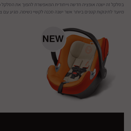
מיועד לתינוקות קטנים ביותר אשר ישנה סכנה לקשיי נשימה. מגיע עם צילון ענק XXL הנית