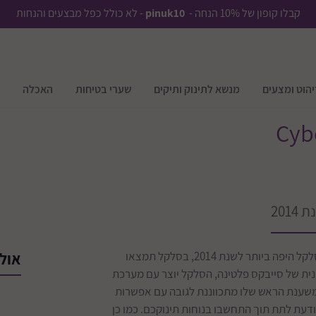
קבלו קופון של 10% הנחה -
pinuk10
- לא כולל כפל מבצעים והנחות
יהוט ומצעים
מנשא לתינוק ותיקים
שערי בטיחות
האכלה
סייבקס אטון Q הינו הסלקל הזוכה בפרס היוקרתי של Reddot לסלקל היפה ביותר לשנת 2014, בסלקל תמצאו
אולי
נית של סייבקס פלטינה, הסלקל יוצר עם מערכת
 הצד הליניראית בפיתוח שייחודי של סייבקס בטכנולוגיית ה LSP, משענת הראש שלו מתכווננת לגובה עם אפשרות
עת לתת תוך התחשבו בנוחות תינוקכם. כמו כן