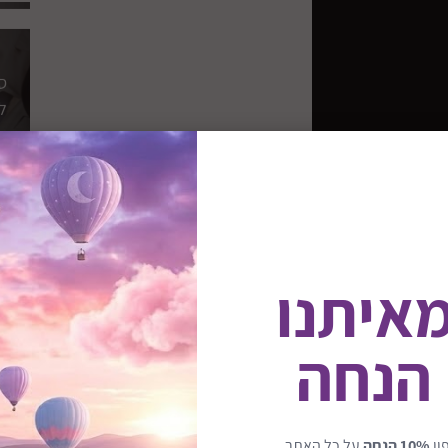
ס
ל
של
ק
מאיתנו
ס
re
 הנחה
ק
ון
10% הנחה
על כל האתר