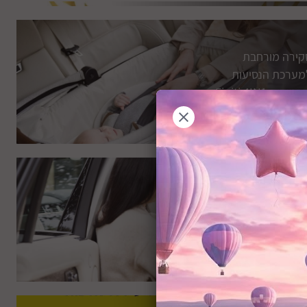
קירה מורחבת
מערכת הנסיעות
והבטיחות Finiti 4IN1
 Joie
רא עוד
קירה מורחבת למושב
בטיחות i-Harbour
Signatu מבית Joie
רא עוד