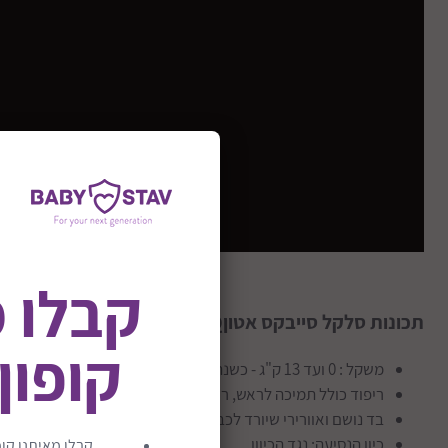
קבלו 
תכונות סלקל סייבקס אטוןQ:
קופון
משקל : 0 ועד 13 ק"ג - כשנה וחצי
ריפוד כולל תמיכה לראש, ריפוד מפנק
בד נושם ואוורירי שיורד לכביסה
כיון הנסיעה: נגד הכיוון
קבלו מאיתנו קופ