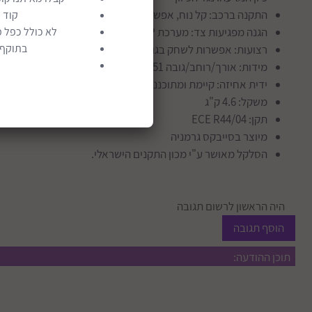
התקנה ברכב: קל נוח, אפשרות להוסיף בסיס
קוד 
הגנה מפגיעות צד: מערכת L.S.P
לא כולל כפל מ
בתוקף ע
רצועות: אפשרות לשחק בגובה הרצועות, מרופדות ומפנקות
מידות: אורך/רוחב/גובה 651, 439-511, 561 מ"מ
ידית אחיזה: קיימת ומתוכננת לספיגת מכות
משקל: 4.6 ק"ג
תקן: ECE R44/04
מיוצר בסייבקס גרמניה
הסלקל מאושר ע"י מכון התקנים הישראלי.
היה הראשון לרשום תגובה
הוסף תגובה
תוכן ההודעה: