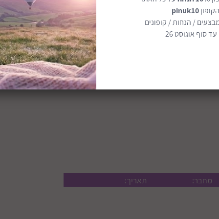
הקופון
pinuk10
בצעים / הנחות / קופונים
ד סוף אוגוסט 26
ה
ז
ק
מחבר:
תאריך: