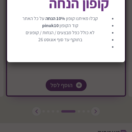
קופון הנחה
טיולון עד 22 ק"ג במהדורה חדשה דגם Clic2
₪1289
₪1289
קבלו מאיתנו קופון
10% הנחה
על כל האתר
קוד הקופון
pinuk10
משלוח חינם
לא כולל כפל מבצעים / הנחות / קופונים
בתוקף עד סוף אוגוסט 26
הוסף לסל