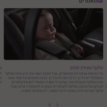
מאמרים
סלקל מומלץ 2026
טי
על בטיחות אנחנו לא מתפשרים, אבל מהצד השני איך נדע מהו הסלקל
המומלץ? יש כל כך הרבה חברות וכל כך הרבה מותגים וכל אחד אומר
מא
מהו הסלקל המומלץ שלו, קודם כל אסביר ואאחל לכם שלעולם לא
הט
תבדקו את איכות הסלקל ולעולם לא תצטרכו להתמודד איתה אבל
סלקל מטרתו להכין אותנו לרגעי משבר, לרגעים של תאונה...