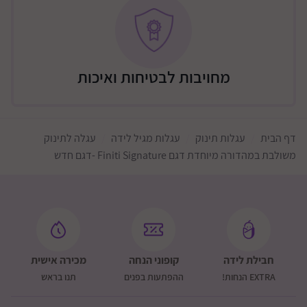
מעצור אחד ל 2 הגלגלים האחוריים.
בעל 5 נקודות עגינה לבטיחות מקסימאלית.
ידית אחיזה מתכוונת.
כולל מחזיק כוס
מחויבות לבטיחות ואיכות
משקל כולל טיולון 11.21 ק"ג
מידות פתוח:L 92.4 x W 65.5 x H 112 cm
מידות במצב סגור: L 86 x W 65.5 x H 36 cm
דף הבית
עגלות תינוק
עגלות מגיל לידה
עגלה לתינוק
משולבת במהדורה מיוחדת דגם Finiti Signature -דגם חדש
לאתר היצרן
חבילת לידה
קופוני הנחה
מכירה אישית
EXTRA הנחות!
ההפתעות בפנים
תנו בראש