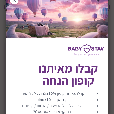
התחל הצעה
+0M
שיתוף:
תיאור המוצר
קבלו מאיתנו
עגלה לתינוק משולבת כולל אמבטיה וטיולון דגם
Cielo XL 2026
קופון הנחה
סדרת XL החדשה לשנת 2026 מגיעה בעיצוב משודרג עם שלד
קל במיוחד, סל שכיבה מפואר ומרכב טיול מתקדם. העגלה
משלבת נוחות שימוש גבוהה, נסיעה חלקה במיוחד ועיצוב מודרני
קבלו מאיתנו קופון
10% הנחה
על כל האתר
במגוון צבעים חדשים.
קוד הקופון
pinuk10
לא כולל כפל מבצעים / הנחות / קופונים
שלד טיולון וסל שכיבה בעיצוב חדש לשנת 2026
בתוקף עד סוף אוגוסט 26