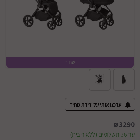
שחור
במצב מקופל
עדכנו אותי על ירידת מחיר
3290
₪
עד 36 תשלומים (ללא ריבית)