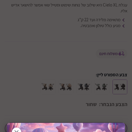
עגלת Cielo XL היא שילוב של נוחות שימוש וסטייל שאי אפשר להישאר אדיש
אליו.
מתאימה מלידה ועד 22 ק"ג
מגיע כולל טיולון ואמבטיה.
משלוח חינם
צבע הספורט ליין:
הצבע הנבחר:
שחור
הוסף לחבילת לידה