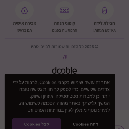
כיסוי רגליים מפואר בעיצוב חדש עם רוכסן פנימי
גגון XXL עם הגנת שמש UV50
חבילת לידה
קופוני הנחה
מכירה אישית
כיסויי סיליקון על הרוכסנים להגנה מפני מים
EXTRA הנחות!
ההפתעות בפנים
תנו בראש
ניתן לקיפול שטוח לאחסון נוח
מרכב טיול
© 2026 כל הזכויות שמורות לבייבי סתיו
מושב טיולון ניתן לחיבור עם ונגד כיוון הנסיעה
אפשרות הגבהה או הנמכה – 2 מצבי גובה
קיפול קומפקטי ביד אחת
מערכת רצועות בטיחות 5 נקודות עם אבזם מגנטי מעוצב
אתר זה עושה שימוש בקבצי Cookies, לרבות על ידי
גב מושב בעיצוב חדש וקל במיוחד
צדדים שלישיים, כדי לספק לך חווית גלישה טובה
יותר וכן למטרות סטטיסטיקה, איפיון ושיווק.
גב מתכוונן ל-3 מצבי ישיבה ושכיבה
המשך גלישתך באתר מהווה הסכמה לשימוש זה.
מדרך רגליים מתכוונן – 3 מצבים
למידע נוסף מומלץ לעיין
במדיניות הפרטיות
.
פגוש קדמי רחב עם ציפוי דמוי עור – ניתן לפתיחה משני
הצדדים או לשליפה מלאה
דחה Cookies
קבל Cookies