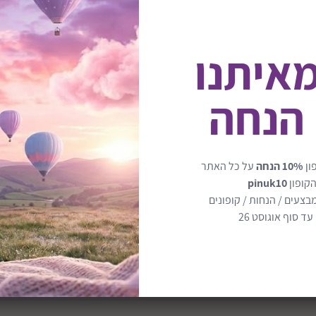
מאיתנו
 הנחה
יסה ודאג Melissa & Doug - Wooden doll
עגלת בובות מעץ - מתאימה למג
לקחת את הבובת שלהם איתם 
ון
10% הנחה
על כל האתר
הקופון
pinuk10
לכל מקום.
העגלה היא פתרון הרבה יותר 
בצעים / הנחות / קופונים
ד סוף אוגוסט 26
לצאת לטיולים מהנים עם ילד
כל מה שנדרש הוא מברג (לא 
יועד לבובות עד לגובה של 50.8 ס מ.