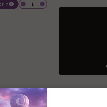
+
הוספ