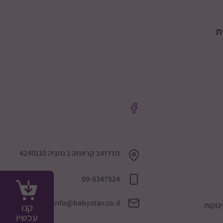
ת
מדרחוב קראוזה 1 נתניה 4240110
09-8347524
info@babystav.co.il
נוקות
קנו
עכשיו