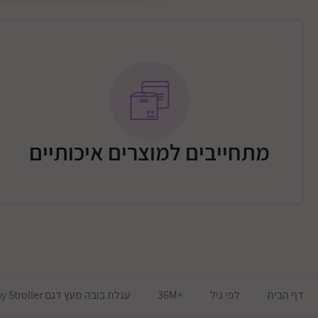
תנו לדמיון של ילדיכם לרוץ חופשי.
מתחייבים למוצרים איכותיים
דף הבית
לפי גיל
+36M
עגלת בובה מעץ דגם Mine To Love Play Stroller