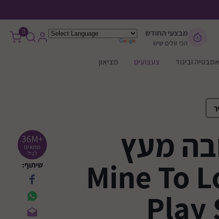
0
מבצעי החודש
הכי זולים שיש
אמבטיה וביגוד
צעצועים
מציאון
ר
בה מעץ
+36M
מתאים
לגיל
Mine To Love
שיתוף:
Play 