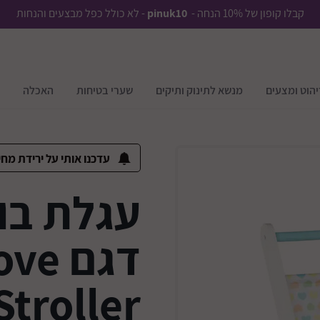
קבלו קופון של 10% הנחה -
pinuk10
- לא כולל כפל מבצעים והנחות
יהוט ומצעים
מנשא לתינוק ותיקים
שערי בטיחות
האכלה
עדכנו אותי על ירידת מחי
עגלת בו
דגם 
Stroller