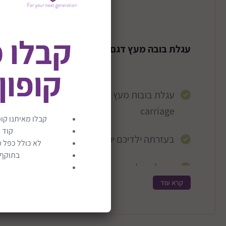
קבלו 
עגלת בובה מעץ דגם Mine To Love Play Stroller
קופון
עגלת בובות מעץ מבית מל
carriage
קבלו מאיתנו קופ
קוד 
בעזרתה ילדיכם יכולים להסיע את הבובות שלהם 
לא כולל כפל מ
בתוקף ע
מושלמת לבובות.
קרא עוד
פשוט להרכבה - הוראות פשוטות וברורות.
מתאימה גם למסיבות תה סביב שולחן. מ