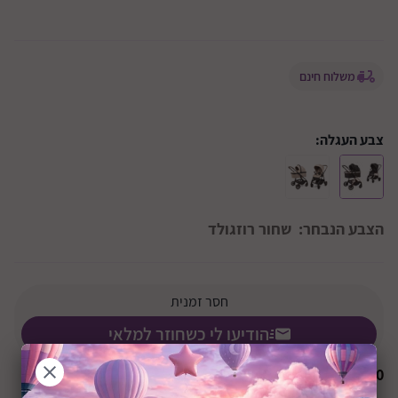
משלוח חינם
צבע העגלה:
הצבע הנבחר:
שחור רוזגולד
חסר זמנית
הודיעו לי כשחוזר למלאי
₪
0