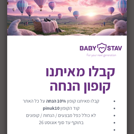
+0M
שיתוף:
תיאור המוצר
עגלת תינוק משולבת כולל אמבטיה וטיולון דגם
קבלו מאיתנו
Leona
עגלת חדישה ויפהפייה מבית אינפנטי.
קופון הנחה
העגלה מתאימה מגיל לידה (באמצעות האמבטיה) ועד 15
ק"ג
קבלו מאיתנו קופון
10% הנחה
על כל האתר
מגיע עם ריפודים נשלפים בקלות.
קוד הקופון
pinuk10
טיולון דו צדדי.
לא כולל כפל מבצעים / הנחות / קופונים
בתוקף עד סוף אוגוסט 26
קיפול קומפקטי.
קרא עוד
ידית אחיזה ופגוש בעלת ציפוי דמוי עור