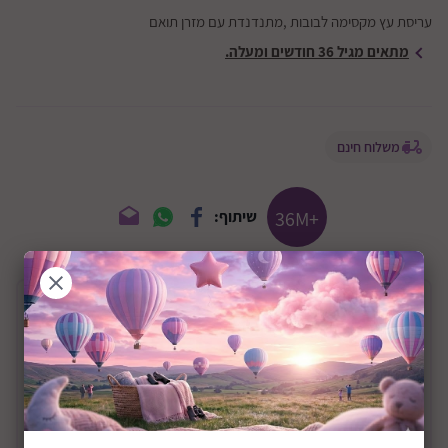
עריסת עץ מקסימה לבובות ,מתנדנדת עם מזרן תואם
מתאים מגיל 36 חודשים ומעלה.
משלוח חינם
+36M
שיתוף:
תיאור המוצר
עריסה מעץ לבובות דגם Mine to Love Doll
Cradle
עריסת משחק נדנדה מעץ לבן לבובות בגובה של עד 20