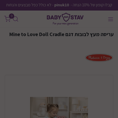
קבלו קופון של 10% הנחה -
pinuk10
- לא כולל כפל מבצעים והנחות
0
עריסה מעץ לבובות דגם Mine to Love Doll Cradle