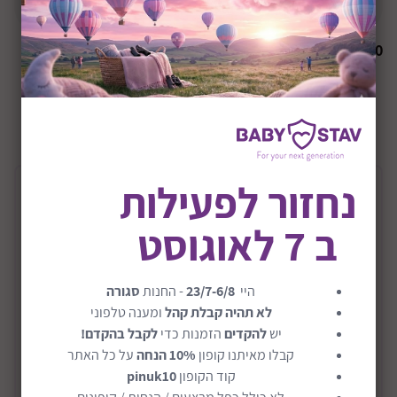
הודיעו לי כשחוזר למלאי
₪
0
+36M
שיתוף:
נחזור לפעילות
תיאור המוצר
ב 7 לאוגוסט
ערכה מעץ ארגז כלים דגם Take Along Tool Kit
ארגז כלים מבית מליסה ודאג.
היי
23/7-6/8
- החנות
סגורה
יש לכם בונה צעיר בבית? הילדים בטוח יאהבו את סט ארגז
לא תהיה קבלת קהל
ומענה טלפוני
הכלים מעץ שיהפוך למשחק אהוב בחדר המשחקים!
יש
להקדים
הזמנות כדי
לקבל בהקדם!
קבלו מאיתנו קופון
10% הנחה
על כל האתר
הסט כולל 24 פריטים מעץ משובח, למשל: פטיש, מברגים,
קוד הקופון
pinuk10
מסמרים, ברגים ועוד מוצרי בנייה שונים.