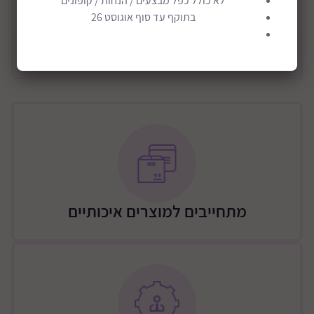
לא כולל כפל מבצעים / הנחות / קופונים
החלקים צבעוניים ונוחים לאחיזה, במיוחד לילדים, ועשויים
בתוקף עד סוף אוגוסט 26
קרא עוד
בגימור ברמה גבוהה ביותר.
ארגז הכלים מתאים לילדים וילדות בגילאי שלוש ומעלה.
מידע כללי
משחק ארגז הכלים יפתח לילדים הצעירים את יכולות
הקורדינציה , הספירה, הסדר והסיווג, וגם יעזור להם לחדד
את יכולת זיהוי הצבעים שלהם ולשפר את יכולת פתירת
הבעיות שלהם.
מידות אריזה בס"מ: 25*14*12
מתחייבים למוצרים איכותיים