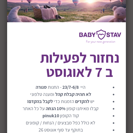
מבצע
+36M
שיתוף:
תיאור המוצר
נחזור לפעילות
ב 7 לאוגוסט
ערכה מעץ להכנת פיצה דגם Pizza Party
ערכה מעץ להכנת פיצה מבית מליסה ודאג.
היי
23/7-6/8
- החנות
סגורה
משחק הפיצה שיפתח לכם את התיאבון! מעכשיו המאכל
לא תהיה קבלת קהל
ומענה טלפוני
האיטלקי האהוב במטבח הדמיוני של הילדים שלכם.
יש
להקדים
הזמנות כדי
לקבל בהקדם!
ערכת פיצה מעץ איתה ניתן ליצור פיצות דמיוניות וטעימות
קבלו מאיתנו קופון
10% הנחה
על כל האתר
במיוחד בנות 6 משולשים.
קוד הקופון
pinuk10
54 חלקים שונים: כלים להכנת פיצה (חותך פיצה, מרית
לא כולל כפל מבצעים / הנחות / קופונים
קרא עוד
וכו'), מגש, משולשים, מגוון תוספות שונות וטעימות ועוד.
בתוקף עד סוף אוגוסט 26