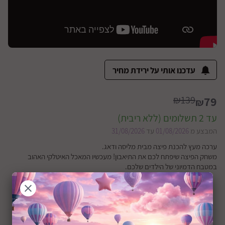
עדכנו אותי על ירידת מחיר
₪139
79
₪
עד 2 תשלומים (ללא ריבית)
המבצע מ
01/08/2026
עד
31/08/2026
ערכה מעץ להכנת פיצה מבית מליסה ודאג.
משחק הפיצה שיפתח לכם את התיאבון! מעכשיו המאכל האיטלקי האהוב
במטבח הדמיוני של הילדים שלכם.
מתאים מגיל 3 שנים ומעלה.