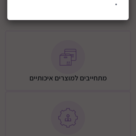
חלקי הפיצה מחוברים בסקוטש ועושים רעש כשהם נחתכים
מידע כללי
ומופרדים אחד מהשני.
כולל תיבת עץ לאחסון נוח ומאורגן של חלקי המשחק.
ערכת הפיצה מאפשרת חוויה שמפתחת את יכולות הספירה
והחשבון של הילדים והילדות בעזרת משחקים שונים. בנוסף
היא גם תורמת מאוד לביטוי העצמי והיצירתי שלהם.
מידות האריזה בס"מ: 4*24*33
מתחייבים למוצרים איכותיים