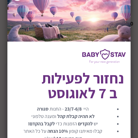
הודיעו לי כשחוזר למלאי
₪
0
+36M
שיתוף:
נחזור לפעילות
תיאור המוצר
ב 7 לאוגוסט
ערכת בואו לחקור מדורה דגם Campfire
S'mores Play Set
היי
23/7-6/8
- החנות
סגורה
תנו לילדכם להינות ממדורה בטוחה ומהנה בחיק הטבע או
לא תהיה קבלת קהל
ומענה טלפוני
בחדר שינה! לחווית קמפינג מושלמת, עם מרשמלו טעים
יש
להקדים
הזמנות כדי
לקבל בהקדם!
ומתוק! כך שגם הקטנים יכולים להיות גדולים!
קבלו מאיתנו קופון
10% הנחה
על כל האתר
מתאים לגילאי 3+ שנים.