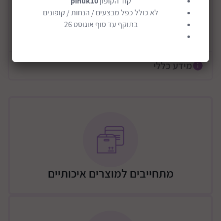
קוד הקופון
pinuk10
לא כולל כפל מבצעים / הנחות / קופונים
הערכה כוללת 23 חלקים: להבות מתפצפצות, 4 בולי עץ,
בתוקף עד סוף אוגוסט 26
מסור עץ, בור אש הפיך, 2 מקלות קליה, 2 מרשמלו
קרא עוד
מתהפכים (צד אחד קלוי והשני לא!) 2 חתיכות שוקולד מעץ
ועוד!
מידע כללי
מגיע עם תיק איחסון רשת שימושי ולניקוי מהיר וקל!
נבחר למנצח צעצועי הקיץ המובילים לשנת 2022 של Toy
Insider.
מעודד ילדים להתחבר לטבע ולצאת להפתקאות חוצות
יבשות ועולמות!
מגיע עם ספר הוראות.
תנו לילדכם עוד דרך ללמוד על הטבע, מחנאות וחוקי
בטיחות. תוך פיתוח מוטוריקה עדינה וגסה, יצירתיות ופיתוח
מתחייבים למוצרים איכותיים
הדימיון