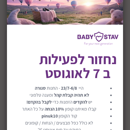
+4Y
שיתוף:
תיאור המוצר
נחזור לפעילות
ערכת חותמות עץ דינוזאורים דגם Dinosaur
Stamp Set
ב 7 לאוגוסט
ערכת חותמות עץ דינוזאורים מבית מליסה ודאג.
דמיינו לעצמכם נוף שכולו דינוזאורים בטבע. לילדים כל כך
היי
23/7-6/8
- החנות
סגורה
כיף ליצור אין סוף ציורים וסיפורים פרהיסטוריים בעזרת
לא תהיה קבלת קהל
ומענה טלפוני
החותמות.
יש
להקדים
הזמנות כדי
לקבל בהקדם!
קבלו מאיתנו קופון
10% הנחה
על כל האתר
8 חותמות גומי עשויות עץ, 2 כריות דיו צבעוניות בשני צבעים
קוד הקופון
pinuk10
שונים ו-5 עפרונות צבעוניים.
לא כולל כפל מבצעים / הנחות / קופונים
קרא עוד
החותמת ופריטי הערכה מגיעים מסודרים בתוך מגש עץ נח
בתוקף עד סוף אוגוסט 26