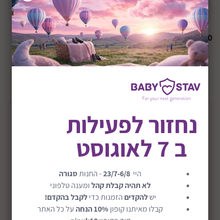
הודיעו לי כשחוזר למלאי
₪
0
+36M
שיתוף:
נחזור לפעילות
תיאור המוצר
ב 7 לאוגוסט
ערכת סירים ומחבתות מנירוסטה דגם Stainless
Steel Pots & Pans
היי
23/7-6/8
- החנות
סגורה
ערכת סירים ומחבתות מנירוסטה מבית מליסה ודאג.
לא תהיה קבלת קהל
ומענה טלפוני
קחו את הקטנטנים למסע קולינרי במטבח הילדים עם כל
יש
להקדים
הזמנות כדי
לקבל בהקדם!
הכלים שצריך להכנת ארוחה מנצחת!
קבלו מאיתנו קופון
10% הנחה
על כל האתר