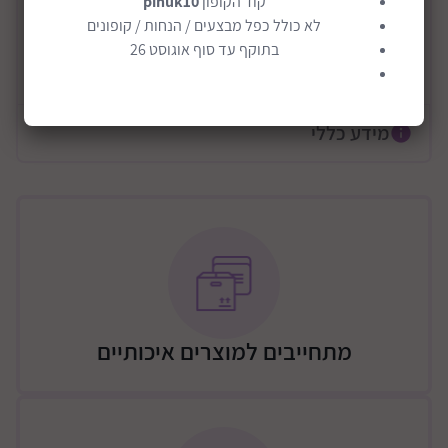
קוד הקופון
pinuk10
הערכה כוללת סיר, 2 מחבתות, מכסים תואמים, מסננת וכף
לא כולל כפל מבצעים / הנחות / קופונים
עץ.
בתוקף עד סוף אוגוסט 26
מתאימה למשחק ריאליסטי ומהנה במיוחד במטבח הילדים.
קרא עוד
מעמד שמאפשר לשמור על הסדר גם כשמסיימים לשחק.
הערכה עשוייה מפלדת אל-חלד ובנוייה בצורה בטוחה
מידע כללי
ואיכותית.
האביזרים עמידים למדיח הכלים.
סט הסירים והמחבתות מושלם לטבחים צעירים שאוהבים
לבשל ומאפשר להם זמן איכות נפלא ויצירתי!
מידות האריזה בס"מ: 32*15*15
מתחייבים למוצרים איכותיים