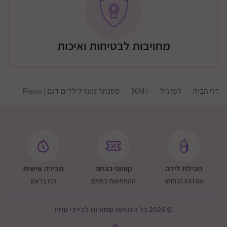
פסנתר עץ לילדים מבית מרמלדה מוזיקה מושלם להיכרות
ראשונית עם עולם המוזיקה, ויעזור לילדים לעבור לפסנתר
בגודל מלא בגיל מאוחר יותר בעודם גדלים והופכים
ממוזיקאים קטנים מתחילים למוזיקאים גדולים מקצועיים.
מחויבות לבטיחות ואיכות
הפסנתר, שהומצא בתחילת המאה ה- 18 באיטליה, חולל
מהפכה במוזיקה בזכות הטווח הדינמי והפוטנציאל הביטוי
הרחב שלו. העניקו לקטנטנים שלכם את מתנת המוזיקה עם
דף הבית
לפי גיל
+36M
פסנתר מעץ לילדים דגם | Piano
הפסנתר האיכותי עשוי העץ מבית מרמלדה מוזיקה. כלי
נגינה לילדים הם מתנות שגם מפתחות וגם מהנות! מעבר
לאינספור תכונות ההתפתחות שהמוזיקה תתרום לחייהם,
אולי הם יפנקו אתכם בקונצרט קטן שירעיד לכם את הלב.
אזהרה! סכנת חנק, מכיל חלקים קטנים ואסור לילדים
מתחת גיל 3 שנים.
חבילת לידה
קופוני הנחה
מכירה אישית
EXTRA הנחות!
ההפתעות בפנים
תנו בראש
© 2026 כל הזכויות שמורות לבייבי סתיו