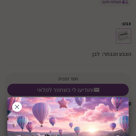
משלוח חינם
צבע:
הצבע הנבחר:
לבן
חסר זמנית
הודיעו לי כשחוזר למלאי
₪
0
+36M
שיתוף: