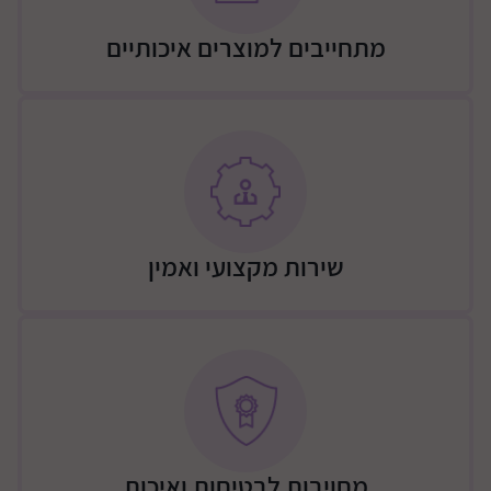
משקל הקורקינט: 3.1 ק"ג
מתחייבים למוצרים איכותיים
גלגלי PU רכים ובולמי זעזועים
כידון קל משקל ונשלף
שירות מקצועי ואמין
מחויבות לבטיחות ואיכות