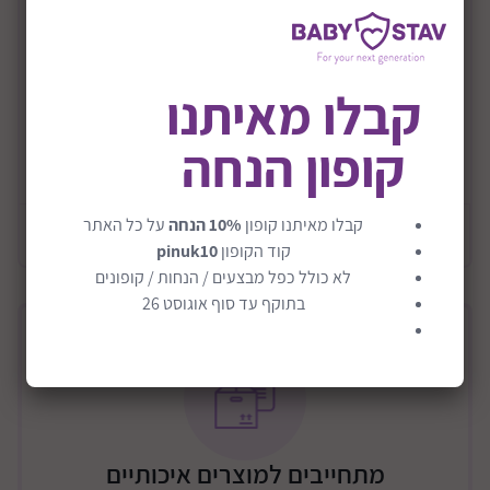
אופניים, סקייטבורד, רולרבליידס ועוד...
ריפוד ועיצוב פנימי לנוחות ובטיחות מרבית.
קבלו מאיתנו
17 פתחי אוורור לקירור ראש הרוכב.
רצועה מתכווננת עם אבזם צד לסגירה קלה ומהירה.
קופון הנחה
עומדת בתקנים מכון CPSC האמריקאי. 1/12/2024
קרא עוד
קבלו מאיתנו קופון
10% הנחה
על כל האתר
מידע כללי
קוד הקופון
pinuk10
לא כולל כפל מבצעים / הנחות / קופונים
בתוקף עד סוף אוגוסט 26
מתחייבים למוצרים איכותיים