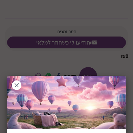
חסר זמנית
הודיעו לי כשחוזר למלאי
₪
0
+8Y
שיתוף:
תיאור המוצר
קסדה מקצועית לגיל 8 ומעלה דגם V17 שחור
קסדה מקצועית המתאימה לילדים ונוער לרכיבה על