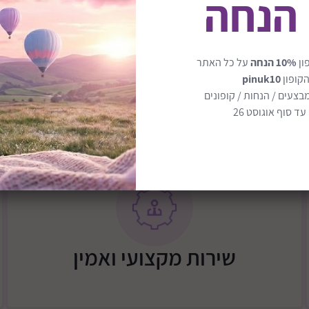
 הנחה
עומדת בתקן בטיחות אמריקאי SC
מגומי למראה פרוע
ון
10% הנחה
על כל האתר
הקופון
pinuk10
בצעים / הנחות / קופונים
ד סוף אוגוסט 26
שירות מקצועי ואמין