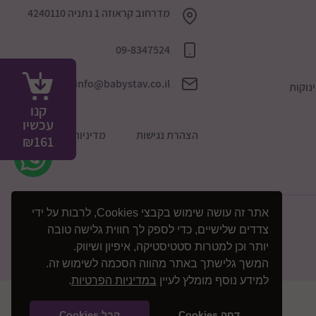
מדרחוב קראוזה 1 נתניה 4240110
09-8347524
info@babystav.co.il
נוקות
קנו
עכשיו
הצהרת נגישות
מדיניות הפרטיות
₪
161
אתר זה עושה שימוש בקבצי Cookies, לרבות על ידי
צדדים שלישיים, כדי לספק לך חווית גלישה טובה
יותר וכן למטרות סטטיסטיקה, איפיון ושיווק.
המשך גלישתך באתר מהווה הסכמה לשימוש זה.
למידע נוסף מומלץ לעיין
במדיניות הפרטיות
.
דחה Cookies
קבל Cookies