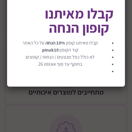
חלקה הפנימי של הקסדה מעוצב לבלימת זעזועים
קבלו מאיתנו
קרא עוד
עומד בתקני בטיחות אמריקאים מחמירים
פתחי אוורור אווירודינמיים לקירור הראש
קופון הנחה
מידע כללי
רצועות מתכווננות לאבטחת הקסדה על הראש
מתאים לילדים מגיל 5+
קבלו מאיתנו קופון
10% הנחה
על כל האתר
קוד הקופון
pinuk10
לא כולל כפל מבצעים / הנחות / קופונים
בתוקף עד סוף אוגוסט 26
מתחייבים למוצרים איכותיים