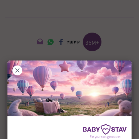
+36M
שיתוף:
תיאור המוצר
קסדה ראס מוהק לגיל 5 ומעלה דגם טי רקס חדש
הקסדה המגניבה לילדים בעיצוב 3D של מוהוק מגניב שנותן
מראה קשוח, עם גרפיקה של שודד ים, תעזור לכם עם
הבעיה של לגרום לילד לחבוש קסדה. הקסדות של Raskullz
מעניקות מראה מגניב וחדשני שיגרום לילדיכם לסובב
ראשים במגרשי הרכיבה.