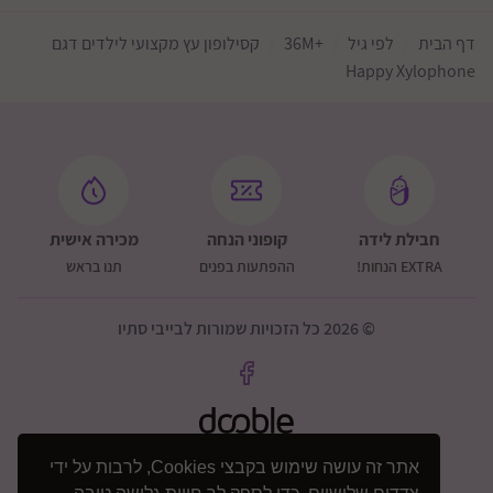
מתחת לגיל 3 שנים.
מידות האריזה בס"מ: 7*2.75*19
דף הבית
לפי גיל
+36M
קסילופון עץ מקצועי לילדים דגם
Happy Xylophone
חבילת לידה
קופוני הנחה
מכירה אישית
EXTRA הנחות!
ההפתעות בפנים
תנו בראש
© 2026 כל הזכויות שמורות לבייבי סתיו
אתר זה עושה שימוש בקבצי Cookies, לרבות על ידי