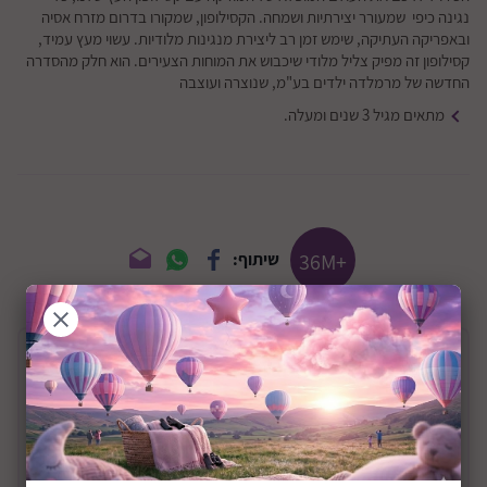
נגינה כיפי שמעורר יצירתיות ושמחה. הקסילופון, שמקורו בדרום מזרח אסיה
ובאפריקה העתיקה, שימש זמן רב ליצירת מנגינות מלודיות. עשוי מעץ עמיד,
קסילופון זה מפיק צליל מלודי שיכבוש את המוחות הצעירים. הוא חלק מהסדרה
החדשה של מרמלדה ילדים בע"מ, שנוצרה ועוצבה
מתאים מגיל 3 שנים ומעלה.
+36M
שיתוף:
תיאור המוצר
קסילופון עץ מקצועי לילדים דגם Happy
Xylophone