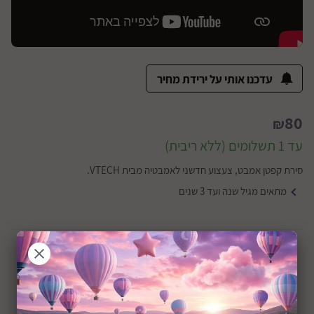
עדכנו אותי על ירידת מחיר
80
₪
עד 1 תשלומים (ללא ריבית)
סירת קפטן אמבט, צעצוע חדשני לאמבטיה מבית VTECH.
מתאים מגיל שנה ועד 3 שנים
+12M
שיתוף: