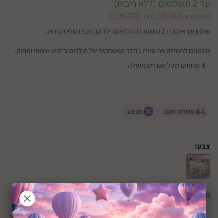
עד 2 תשלומים (ללא ריבית)
המבצע מ
01/08/2026
עד
31/08/2026
שולחן עץ איכותי ו 2 כסאות לחדר\פינת ילדים, מבית מליסה ודאג.
מוזמנים להשלים את פינת \ חדר המשחקים של הילדים ברהיט איכותי ומתוק.
מתאים מגיל שנתיים ומעלה.
משלוח חינם
מבצע
צבע:
הצבע הנבחר:
לבן