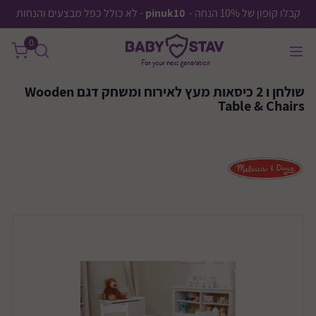
קבלו קופון של 10% הנחה -
pinuk10
- לא כולל כפל מבצעים והנחות
0
שולחן ו 2 כיסאות מעץ לאירוח ומשחק דגם Wooden
Table & Chairs