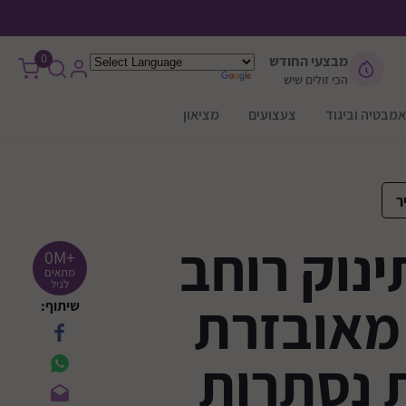
0
מבצעי החודש
הכי זולים שיש
אמבטיה וביגוד
צעצועים
מציאון
ר
נוק רוחב
+0M
מתאים
לגיל
מ מאובזרת
שיתוף:
 נסתרות