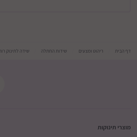
לעיר. ישבי הבשור, עד רעים ואורים
גבולות מזרחיים
ישובים מרוחקים מהכביש
דף הבית
ריהוט ומצעים
שידות החתלה
שידה לתינוק רוחב 100 סמ מאובזרת במסילות נסתרות טריקה שקטה אוטומטיות ד
צפונית לירושלים- עד כביש 443
לקרני שומרון
צפון דרומית לכביש 85
דמי המשלוח ישולמו ישירות למוביל
מוצרי תינוקות