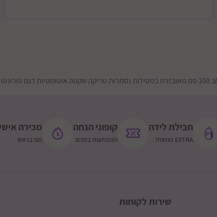
31 עד כסיפה. ישובי הבשור עד גוש מבטחים + צאלים
 דרומית לירושלים- כביש 60 גוש עציון וצפונית לו, ללא
מזרחית לירושלים- עד מעלה 
גם טורונטו
תוספת 200 שקלים: ישובים מרוחקים יותר (מצריך אישור ותאום טלפוני)
שומרון - מערבית לכביש 465, כביש 5 מערבית לאריאל, כביש 55 מערבית
תוספת 200 שקלים: כביש 60 + איזור כביש 5 בין עלי ליצהר
חבילת לידה
קופוני הנחה
מכירה אישי
EXTRA הנחות!
ההפתעות בפנים
תנו בראש
תוספת 20 שקלים גליל עליון ורמת הגולן (מצריך אישור ותאום טלפוני)
שירות לקוחות