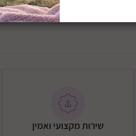
החלקים הפנימיים של השידה 
לשנים.
אחריות- למוצר זה יש 3 שנות אחריות (1 שנת אחריות מלאה בבית הלקוח + 2
\מידות השידה: רוחב 100 ס"מ, עומק 60ס"מ, גובה 96 ס"מ
אחריות של שניר מוצרי
ניר), העלות כוללת
2/3 דלתות + שידה + מיטה 700 ש"ח
שירות מקצועי ואמין
גבולות דרומיים - באר שבע, וסביבתה עד מרחק של 15 ק"מ דרום מזרחית