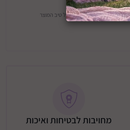
בגימור טבעי הידוע בשמירה על טיב המוצר
שידה – 300 ש"ח / שידה שילוב ארון 350 / מיטה 250 ש"ח / שידה + מיטה
400 ש"ח / שידה + 2 מיטת 450 ש"ח / ארון 2 או 3 דלתות 450 ש"ח / ארון
מחויבות לבטיחות ואיכות
תוספת 200 שקלים: כביש 25 עד דימונה, כביש 40 עד חוות משאש, כביש