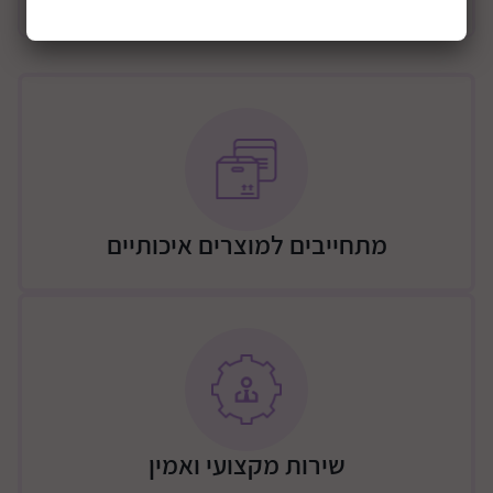
מידע כללי
מגירות גימור פנימי עץ
גליים עץ מלא חזק ועמיד לשנים.
מידות השידה: רוחב 100 ס"מ , עומק 60ס"מ, גובה 94 ס"מ
מסילות: טריקה שקטה
משלוח
משלוח – יתבצע ע"י מוביל מטעם החברה (רהיטי שניר),
העלות כוללת הובלה לבית הלקוח והרכבה לפי המחירון
הבא:
מתחייבים למוצרים איכותיים
שידה – 300 ש"ח / שידה שילוב ארון 350 / מיטה 250 ש"ח /
שידה + מיטה 400 ש"ח / שידה + 2 מיטת 450 ש"ח / ארון 2
או 3 דלתות 450 ש"ח / ארון 2/3 דלתות + שידה + מיטה
700 ש"ח
גבולות האספקה:
גבולות דרומיים - באר שבע, וסביבתה עד מרחק של 15 ק"מ
דרום מזרחית לעיר. ישבי הבשור, עד רעים ואורים
שירות מקצועי ואמין
תוספת 200 שקלים: כביש 25 עד דימונה, כביש 40 עד חוות