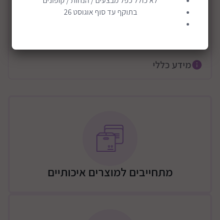
לא כולל כפל מבצעים / הנחות / קופונים
בתוקף עד סוף אוגוסט 26
השידה מאובזרת ב3 סלסלאות ו3 מגירות
החלקים הפנימיים של השידה בגימור טבעי הידוע בשמירה
קרא עוד
על טיב המוצר לשנים.
ניתן לבחור שילובי סלסלאות, סלסאות ובד, תרגישו בנוח
מידע כללי
לצור עמנו קשר בטלפון 09-8347524 לעדכון הבחירה
משלוח
משלוח – יתבצע ע"י מוביל מטעם החברה (רהיטי שניר),
העלות כוללת הובלה לבית הלקוח והרכבה לפי המחירון
הבא:
שידה – 300 ש"ח / שידה שילוב ארון 350 / מיטה 250 ש"ח /
שידה + מיטה 400 ש"ח / שידה + 2 מיטת 450 ש"ח / ארון 2
או 3 דלתות 450 ש"ח / ארון 2/3 דלתות + שידה + מיטה
מתחייבים למוצרים איכותיים
700 ש"ח
גבולות האספקה:
גבולות דרומיים - באר שבע, וסביבתה עד מרחק של 15 ק"מ
דרום מזרחית לעיר. ישבי הבשור, עד רעים ואורים