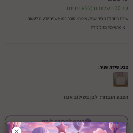
עד 10 תשלומים (ללא ריבית)
שידת החתלה מבית שניר, איכותי וטובה כמו ששניר יודעים לעשות
מתאימה מגיל לידה
צבע שידת שניר:
הצבע הנבחר:
לבן בשילוב אגוז
הוסף לחבילת לידה