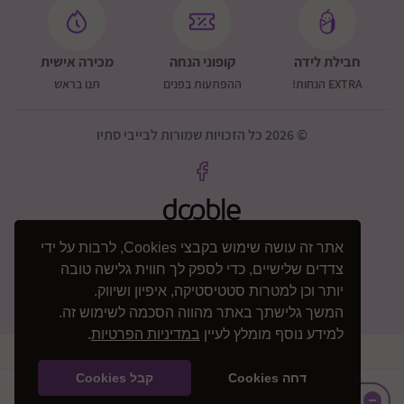
גבולות מזרחיים דרומית לירושלים- כביש 60 גוש עציון
וצפונית לו, ללא ישובים מרוחקים מהכביש
חבילת לידה
קופוני הנחה
מכירה אישית
מזרחית לירושלים- עד מעלה אדומים
EXTRA הנחות!
ההפתעות בפנים
תנו בראש
צפונית לירושלים- עד כביש 443
תוספת 200 שקלים: ישובים מרוחקים יותר (מצריך אישור
© 2026 כל הזכויות שמורות לבייבי סתיו
ותאום טלפוני)
שומרון - מערבית לכביש 465, כביש 5 מערבית לאריאל,
כביש 55 מערבית לקרני שומרון
תוספת 200 שקלים: כביש 60 + איזור כביש 5 בין עלי ליצהר
אתר זה עושה שימוש בקבצי Cookies, לרבות על ידי
צפון דרומית לכביש 85
צדדים שלישיים, כדי לספק לך חווית גלישה טובה
תוספת 200 שקלים גליל עליון ורמת הגולן (מצריך אישור
יותר וכן למטרות סטטיסטיקה, איפיון ושיווק.
ותאום טלפוני)
המשך גלישתך באתר מהווה הסכמה לשימוש זה.
דמי המשלוח ישולמו ישירות למוביל
למידע נוסף מומלץ לעיין
במדיניות הפרטיות
.
דחה Cookies
קבל Cookies
+
₪
2849
הוספה לסל