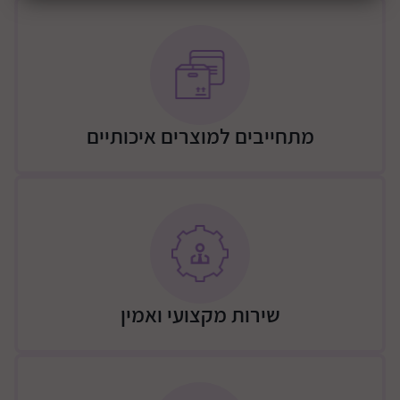
מידות השידה: רוחב 120 ס"מ, עומק 60ס"מ, גובה 95 ס"מ
משלוח
משלוח – יתבצע ע"י מוביל מטעם החברה (רהיטי שניר),
העלות כוללת הובלה לבית הלקוח והרכבה לפי המחירון
הבא:
מתחייבים למוצרים איכותיים
שידה – 300 ש"ח / שידה שילוב ארון 350 / מיטה 250 ש"ח /
שידה + מיטה 400 ש"ח / שידה + 2 מיטת 450 ש"ח / ארון 2
או 3 דלתות 450 ש"ח / ארון 2/3 דלתות + שידה + מיטה
700 ש"ח
גבולות האספקה:
גבולות דרומיים - באר שבע, וסביבתה עד מרחק של 15 ק"מ
דרום מזרחית לעיר. ישבי הבשור, עד רעים ואורים
שירות מקצועי ואמין
תוספת 200 שקלים: כביש 25 עד דימונה, כביש 40 עד חוות
משאש, כביש 31 עד כסיפה. ישובי הבשור עד גוש מבטחים +
צאלים
גבולות מזרחיים דרומית לירושלים- כביש 60 גוש עציון