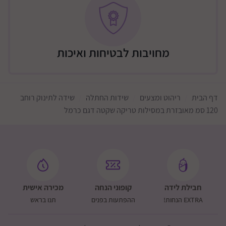
וצפונית לו, ללא ישובים מרוחקים מהכביש
מזרחית לירושלים- עד מעלה אדומים
צפונית לירושלים- עד כביש 443
מחויבות לבטיחות ואיכות
תוספת 200 שקלים: ישובים מרוחקים יותר (מצריך אישור
ותאום טלפוני)
שומרון - מערבית לכביש 465, כביש 5 מערבית לאריאל,
כביש 55 מערבית לקרני שומרון
דף הבית
ריהוט ומצעים
שידות החתלה
שידה לתינוק רוחב
תוספת 200 שקלים: כביש 60 + איזור כביש 5 בין עלי ליצהר
120 סמ מאובזרת במסילות טריקה שקטה דגם כרמל
צפון דרומית לכביש 85
תוספת 200 שקלים גליל עליון ורמת הגולן (מצריך אישור
ותאום טלפוני)
דמי המשלוח ישולמו ישירות למוביל
חבילת לידה
קופוני הנחה
מכירה אישית
EXTRA הנחות!
ההפתעות בפנים
תנו בראש