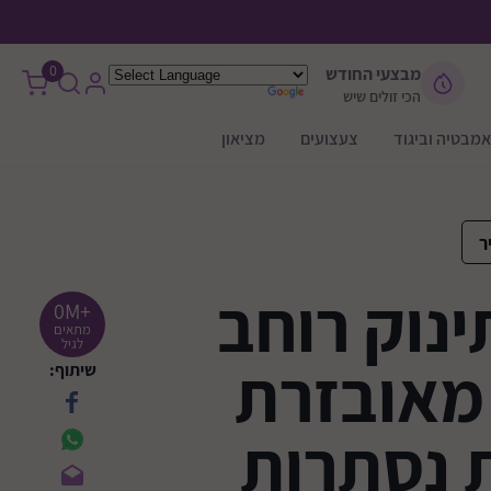
0
מבצעי החודש
הכי זולים שיש
אמבטיה וביגוד
צעצועים
מציאון
ר
נוק רוחב
+0M
מתאים
לגיל
מ מאובזרת
שיתוף:
 נסתרות