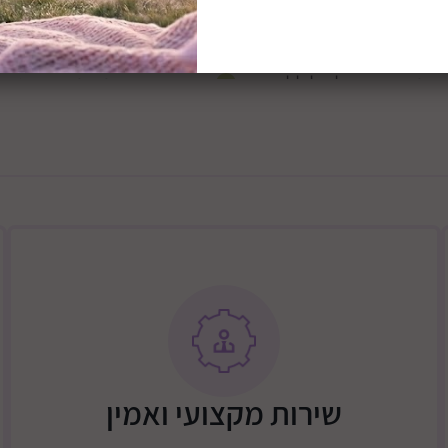
חזיתות השידה צבועות צבע ת
אפשרות חלוקה נוחה ותפעול קל ללא
בשידה מותקנות נסתרות טרי
ניר), העלות כוללת
2/3 דלתות + שידה + מיטה 700 ש"ח
שירות מקצועי ואמין
גבולות דרומיים - באר שבע, וסביבתה עד מרחק של 15 ק"מ דרום מזרחית
31 עד כסיפה. ישובי הבשור עד גוש מבטחים + צאלים