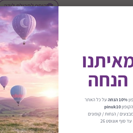
הוסף לחבילת לידה
מאיתנו
 הנחה
ון
10% הנחה
על כל האתר
הקופון
pinuk10
בצעים / הנחות / קופונים
ת נסתרות טריקה שקטה
הגוון הלבן בשילוב צבע עץ ט
ד סוף אוגוסט 26