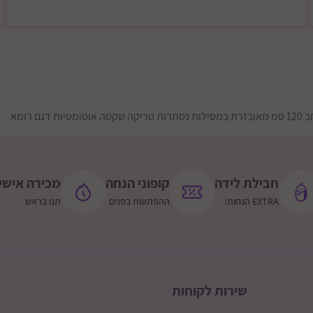
 דרומית לירושלים- כביש 60 גוש עציון וצפונית לו, ללא
מזרחית לירושלים- עד מעלה 
תוספת 200 שקלים: ישובים מרוחקים יותר (מצריך אישור ותאום טלפוני)
ת דגם רומא
שומרון - מערבית לכביש 465, כביש 5 מערבית לאריאל, כביש 55 מערבית
תוספת 200 שקלים: כביש 60 + איזור כביש 5 בין עלי ליצהר
חבילת לידה
קופוני הנחה
מכירה אישי
תוספת 200 שקלים גליל עליון ורמת הגולן (מצריך אישור ותאום טלפוני)
EXTRA הנחות!
ההפתעות בפנים
תנו בראש
שירות לקוחות