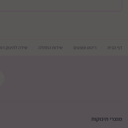
גבולות מזרחיים
ישובים מרוחקים מהכביש
צפונית לירושלים- עד כביש 443
דף הבית
ריהוט ומצעים
שידות החתלה
שידה לתינוק רוחב 120 סמ מאובזרת במסילות נסתרות טריקה שקטה אוטומטיו
לקרני שומרון
צפון דרומית לכביש 85
דמי המשלוח ישולמו ישירות למוביל
מוצרי תינוקות