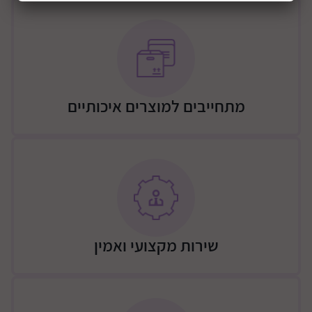
חומר גלם MDF
ידיות אינטגרליות
חזיתות צבועות צבע תנור
במה מעוצבת עשויה עץ מלא
עומק מגירות 50 ס"מ
מתחייבים למוצרים איכותיים
מידה כללית:: רוחב: 120| עומק: 60 | גובה: 95
משלוח
משלוח – יתבצע ע"י מוביל מטעם החברה (רהיטי שניר),
העלות כוללת הובלה לבית הלקוח והרכבה לפי המחירון
הבא:
שידה – 300 ש"ח / שידה שילוב ארון 350 / מיטה 250 ש"ח /
שידה + מיטה 400 ש"ח / שידה + 2 מיטת 450 ש"ח / ארון 2
שירות מקצועי ואמין
או 3 דלתות 450 ש"ח / ארון 2/3 דלתות + שידה + מיטה
700 ש"ח
גבולות האספקה:
גבולות דרומיים - באר שבע, וסביבתה עד מרחק של 15 ק"מ