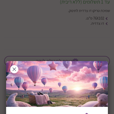
עד 1 תשלומים (ללא ריבית)
שמיכת טריקו דו צדדית לתינוק.
76X102 ס"מ.
דו צדדית.
הוסף לחבילת לידה
שיתוף:
תיאור המוצר
שמיכה לעריסה טריקו - סוויסרהשמיכה לעריסה