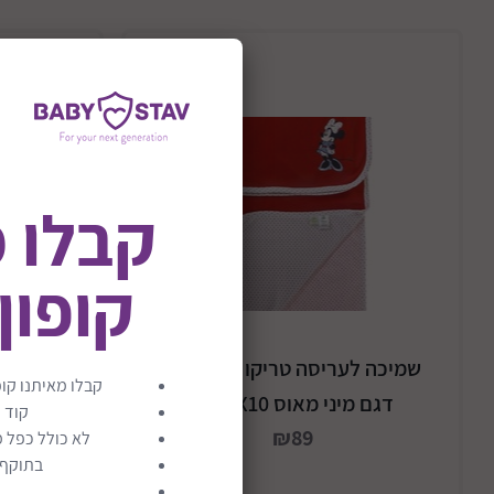
קבלו 
קופון
שמיכה לעריסה טריקו דו צדדית
ציפית 
קבלו מאיתנו קופ
דגם מיני מאוס 76X10 דו
קוד 
₪89
לא כולל כפל מ
בתוקף ע