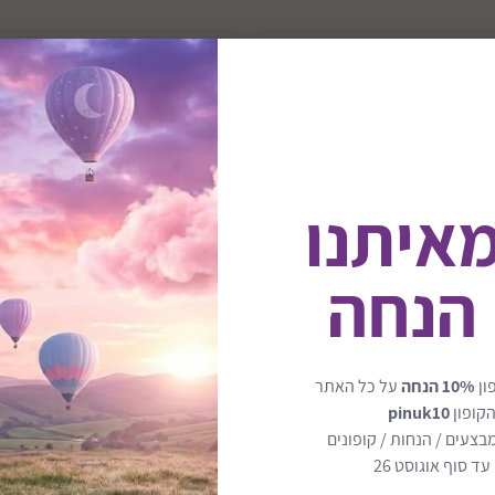
מאיתנו
 הנחה
ג'רסי לכרית תינוק דגם
שמיכת פוך לתינוק ד
ון
10% הנחה
על כל האתר
40X50 סמ
100X150סמ
הקופון
pinuk10
₪79
₪29
בצעים / הנחות / קופונים
ד סוף אוגוסט 26