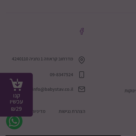
מדרחוב קראוזה 1 נתניה 4240110
09-8347524
info@babystav.co.il
נוקות
קנו
עכשיו
₪
29
הצהרת נגישות
מדיניות הפרטיות