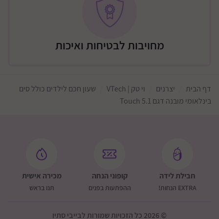
📹 שיחות וידאו
🎤 הודעות קוליות
מחויבות לבטיחות ואיכות
📷 מצלמה
🧮 מחשבון
⏰ שעון מעורר
דף הבית
יצרנים
וי טק | VTech
שעון חכם לילדים כולל סים
❤️ שליחת לבבות
בינלאומי מובנה דגם Touch 5.1
🖼 אלבום תמונות
בטיחות ושליטה
לחצן SOS לשליחת התראה מיידית
האזנה מרחוק
חסימת מספרים זרים
חבילת לידה
קופוני הנחה
מכירה אישית
איתור מיקום בטכנולוגיית LBS (ללא GPS)
EXTRA הנחות!
ההפתעות בפנים
תנו בראש
נוחות שימוש
מסך מגע גדול ונוח
© 2026 כל הזכויות שמורות לבייבי סתיו