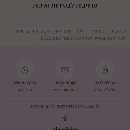
מחויבות לבטיחות ואיכות
פתיחה אוטומטית בעזרת החיישן
שימוש קל ונוח להורים
התקנה מהירה ופשוטה
דף הבית
לפי גיל
+6M
שער לחץ דלת בטיחותי עם חיישן
ללא קידוחים וללא כאב ראש
לפתיחה אוטומטית לפתח 67-93 סמ דגם BC117B
מתאים בדיוק לבית שלכם
מדרגות
מטבח
חדרי ילדים
מסדרונות
חבילת לידה
קופוני הנחה
מכירה אישית
כל אזור שדורש גבול בטיחות ברור
EXTRA הנחות!
ההפתעות בפנים
תנו בראש
ניתן להוסיף מפצל Y למעקה עגול (בתוספת תשלום)
למה דווקא BabySafe?
© 2026 כל הזכויות שמורות לבייבי סתיו
מותג המתמחה בבטיחות ילדים
פתרון חכם – לא רק מחסום פיזי
אלפי הורים שכבר שדרגו את הבית שלהם