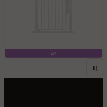
לבן
במצב פתוח