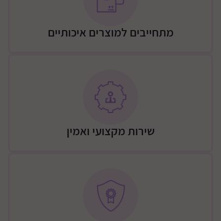
הילד הצליח לפתוח? מגלים מאוחר מדי
ובבטיחות – שנייה אחת יכולה לעשות את כל ההבדל
מתחייבים למוצרים איכותיים
הפתרון: שער בטיחות חכם 🔥
חיישן חכם הפועל לפי גובה ההורה
התרעה על פתיחה / סגירה
שליטה בזמן אמת גם כשאתם לא בחדר
פחות לחץ – יותר שקט נפשי
ההבדל בין “אני מקווה שהוא סגור” לבין “אני יודע שהוא
סגור”
שירות מקצועי ואמין
בטיחות שלא מתפשרת
מנגנון נעילה אוטומטי בטיחותי
פתיחה נוחה למבוגרים בלבד
מבנה חזק ועמיד לאורך זמן
מתאים לשימוש יומיומי בבית עם ילדים
נוחות שימוש