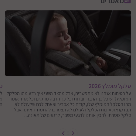
מאמרים
סלקל מומלץ 2026
טי
על בטיחות אנחנו לא מתפשרים, אבל מהצד השני איך נדע מהו הסלקל
המומלץ? יש כל כך הרבה חברות וכל כך הרבה מותגים וכל אחד אומר
מא
מהו הסלקל המומלץ שלו, קודם כל אסביר ואאחל לכם שלעולם לא
הט
תבדקו את איכות הסלקל ולעולם לא תצטרכו להתמודד איתה אבל
סלקל מטרתו להכין אותנו לרגעי משבר, לרגעים של תאונה...