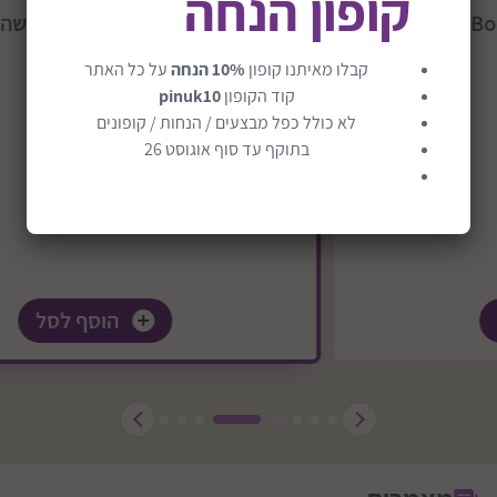
קופון הנחה
טיולון עד 22 ק"ג במהדורה חדשה דגם Clic2
₪1289
₪1289
קבלו מאיתנו קופון
10% הנחה
על כל האתר
קוד הקופון
pinuk10
משלוח חינם
לא כולל כפל מבצעים / הנחות / קופונים
בתוקף עד סוף אוגוסט 26
הוסף לסל