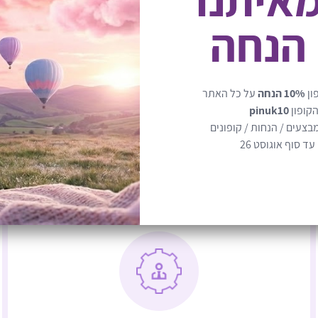
ידיים פנויות וביטחון שהכל מאור
 הנחה
 נוחה – את נהנית
נת
עם רצועות.
ון
10% הנחה
על כל האתר
רצועת מצורפת להליכה עם ה
הקופון
pinuk10
בצעים / הנחות / קופונים
ד סוף אוגוסט 26
תא מבודד ייעודי לבקבוק.
המשקל המותר לנשיאה בתיק 3 ק"ג