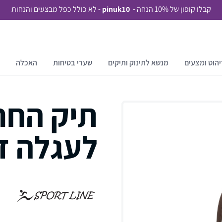
קבלו קופון של 10% הנחה -
pinuk10
- לא כולל כפל מבצעים והנחות
יהוט ומצעים
מנשא לתינוק ותיקים
שערי בטיחות
האכלה
תיק החת
לעגלה דגם