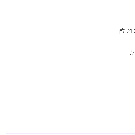
רט ליין
.
ר