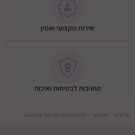
קוטר גלגל -קדמי: 200 מ”מ אחוריים: 150 מ”מ
התלת אופן כולל שני סטים של גלגלים לאפשר שני מצבי
שימוש ללא צורך בכלים
שירות מקצועי ואמין
מחויבות לבטיחות ואיכות
דף הבית
מבצעים
תלת אופן 2ב1 דגם Learning Trike