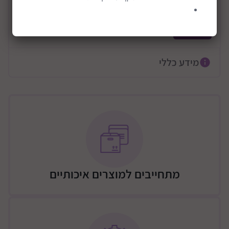
מצב אופני איזון היוצר ביטחון והכנה למעבר לאופניים
גדולים
קרא עוד
שני מצבי גובה למושב, גלגלי EVA איכותיים לרכיבה חלקה
וידיות TPR ארגונומיות לתמיכה מקסימלית.
מידע כללי
מפרט המוצר:
תלת אופן בעל שני מצבי שימוש
תלת אופן/אופני למידה – בשליטת הילד, הוא מניע את
עצמו עם הפדלים
אופני איזון – הכנה למעבר לאופניים של גדולים
גיל מומלץ לשימוש- 12-36 חודשים
גובה מומלץ לשימוש- 70-95 ס”מ
מתחייבים למוצרים איכותיים
משקל מקסימלי- 20 ק”ג
שני מצבי גובה למושב- 25.4 ו 26.7 (מהקרקע)
משקל – כ2.5 ק”ג