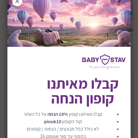
הצבע הנבחר:
כחול
+12M
שיתוף:
קבלו מאיתנו
תיאור המוצר
קופון הנחה
תלת אופן 2ב1 דגם Learning Trike
תלת אופן 2 ב1 המקנה לילדך פיתוח מוטורי וביטחון בשני
קבלו מאיתנו קופון
10% הנחה
על כל האתר
מצבים שונים.
קוד הקופון
pinuk10
מצב אופני למידה המאפשר לילד לנוע ללא צורך בדוושות
לא כולל כפל מבצעים / הנחות / קופונים
מצב תלת אופן הפועל תוך כדי שימוש בדוושות הכלי
בתוקף עד סוף אוגוסט 26