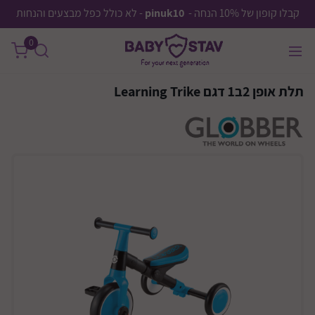
קבלו קופון של 10% הנחה -
pinuk10
- לא כולל כפל מבצעים והנחות
0
תלת אופן 2ב1 דגם Learning Trike