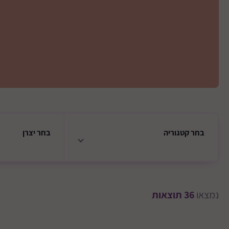
בחר
קטגוריה
בחר
יצרן
נמצאו
36
תוצאות