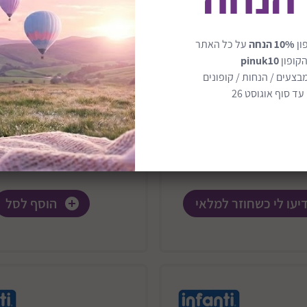
ון
10% הנחה
על כל האתר
הקופון
pinuk10
בצעים / הנחות / קופונים
ידה דגם Oakland
תיק פיקניק מאובזר 
ד סוף אוגוסט 26
eaning Backpack
משלוח חינם
₪232
משלוח חינם
יעו לי כשחוזר למלאי
הוסף לסל