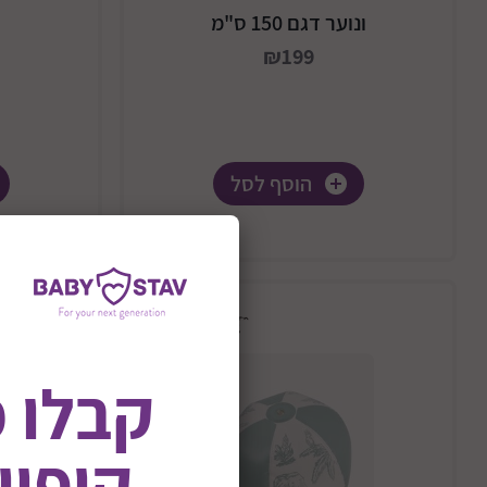
ונוער דגם 150 ס"מ
₪199
הוסף לסל
קבלו 
קופון