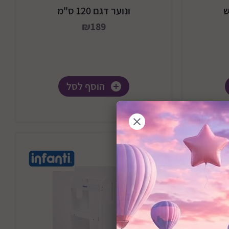
ש
ונוער דגם 120 ס"מ
₪189
הוסף לסל