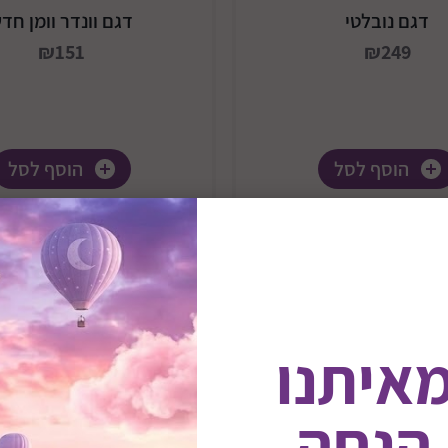
דגם נובלטי
דגם וונדר וומן חד
₪151
₪249
הוסף לסל
הוסף לסל
מאיתנו
 הנחה