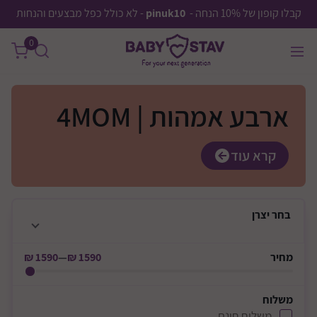
קבלו קופון של 10% הנחה -
pinuk10
- לא כולל כפל מבצעים והנחות
0
ארבע אמהות | 4MOM
קרא עוד
בחר
יצרן
מחיר
1590 ₪
—
1590 ₪
משלוח
משלוח חינם