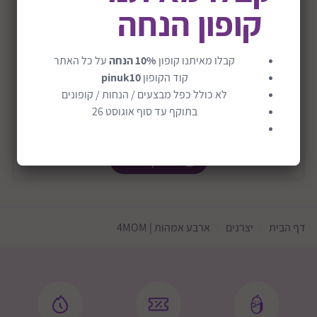
טרמפולינה נדנדה חכמה מפוארת דגם 5.0 Mamaro
קופון הנחה
Multi-Motion
₪1590
₪1198
קבלו מאיתנו קופון
10% הנחה
על כל האתר
המבצע מ
01/08/2026
עד
31/08/2026
קוד הקופון
pinuk10
לא כולל כפל מבצעים / הנחות / קופונים
משלוח חינם
מבצע
בתוקף עד סוף אוגוסט 26
הוסף לסל
דף הבית
יצרנים
ארבע אמהות | 4MOM