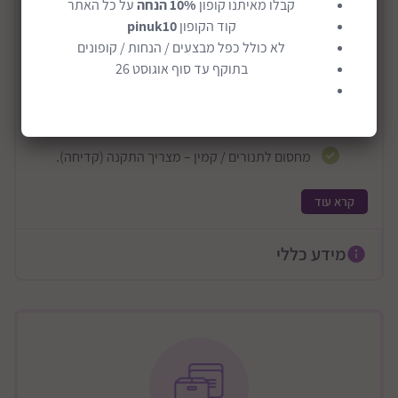
F849 - שער בטיחות מודולארי 3 ב 1 דגם F849 -
קבלו מאיתנו קופון
10% הנחה
על כל האתר
Dream Baby
קוד הקופון
pinuk10
לא כולל כפל מבצעים / הנחות / קופונים
שער בטיחות מודולארי 3 ב 1 דגם F849, מספר אפשרויות
בתוקף עד סוף אוגוסט 26
שימוש:
שער בטיחות לפתחים גדולים במיוחד (עד 3.8 מטר) –
מצריך התקנה (קדיחה).
מחסום לתנורים / קמין – מצריך התקנה (קדיחה).
שטח משחק סגור (כמו לול) – ללא קדיחה.
קרא עוד
שער הבטיחות F849 בני מ 6 פאנלים שניתנים להתאמה
כמעט לכל סוג פתח.
מידע כללי
עשוי מתכת חזקה ועמידה עם ציפוי מונע חלודה.
רוחב השער 3.8 מטר / גובה 74 ס"מ.