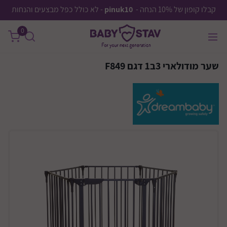
קבלו קופון של 10% הנחה -
pinuk10
- לא כולל כפל מבצעים והנחות
0
שער מודולארי 3ב1 דגם F849