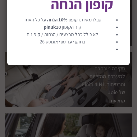
קופון הנחה
מוצרי התינוקות
קבלו מאיתנו קופון
10% הנחה
על כל האתר
המבוקשים ביותר
קוד הקופון
pinuk10
לשנת התשפ”ג
לא כולל כפל מבצעים / הנחות / קופונים
קרא עוד
בתוקף עד סוף אוגוסט 26
סקירה מורחבת
למערכת הנסיעות
והבטיחות Finiti 4IN1
של Joie
קרא עוד