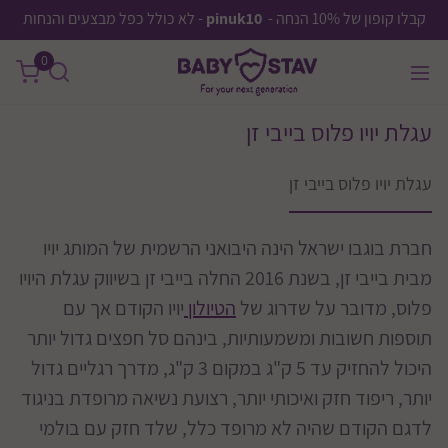
קבלו קופון של 10% הנחה -
pinuk10
- לא כולל כפל מבצעים והנחות
0
עגלת יויו פלוס בייבי זן
עגלת יויו פלוס בייבי זן
חברת בוגבו ישראל הינה היבואני הרשמית של המותג יויו
מבית בייבי זן, בשנת 2016 החלה בייבי זן בשיווק עגלת היויו
פלוס, מדובר על שדרוג של
הטיולון
יויו הקודם אך עם
תוספות חשובות ומשמעותיות, בינהם סל חפצים גדול יותר
היכול להחזיק עד 5 ק"ג במקום 3 ק"ג, מדרך רגליים גדול
יותר, ריפוד חזק ואיכותי יותר, רצועת נשיאה מרופדת בניגוד
לדגם הקודם שהיה לא מרופד כלל, שלד חזק עם בולמי