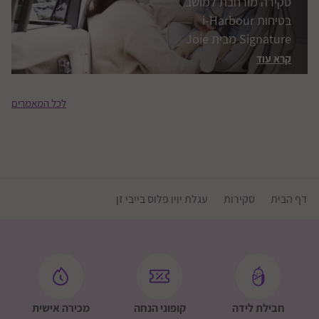
סקירה מורחבת למושב
בטיחות i-Harbour
Signature מבית Joie
קרא עוד
לכל המאמרים
הוראות לשהייה ברכב
זמן רעידת אדמה
דף הבית
סקירות
עגלת יויו פלוס בייבי זן
קרא עוד
חבילת לידה
קופוני הנחה
מכירה אישית