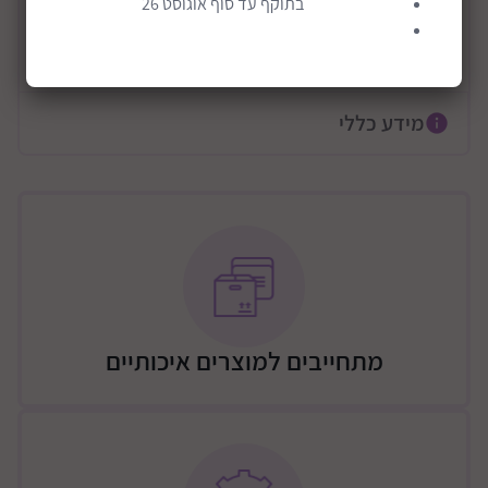
בתוקף עד סוף אוגוסט 26
התאימו אישית את מכונת הפינבול שלכם עם המדבקות
הכלולות
קרא עוד
הלוח האלקטרוני משמיע צלילים בכל פעם שהכדור פוגע
בפגושים ועוקב אחר התוצאות של השחקנים.
מידע כללי
הערכה כוללת: 4 לוחות עץ, לוח תוצאות אלקטרוני, רמקול,
תא סוללות, 4 תומכי פגוש, 4 קפיצים, 4 בסיסי פגוש, 2
נוריות LED ירוקות, 2 נוריות LED כחולות, 4 סנפירים,
כפתור אחד ארוך, כפתור קצר, 1 בוכנה, 1 קפיץ גדול, 4
רפידות מונעות החלקה, 2 כדורים, 4 דסקיות גדולות,
דיסקיות קטנות, 1 דבק, 4 רצועות אלסטיות, 2 רצועות
אלסטיות אדומות, 18 ברגים עם עוגן, 4 ברגים ארוכים, 4
ברגים ארוכים, 2 ברגים בינוניים ו-2 אומים, 15 ברגים קצרים,
מברג וגיליון מדבקות.
מתחייבים למוצרים איכותיים
מופעל ע"י 3 סוללות AA (לא כלולות)
מתאים לילדים מגיל 8 שנים ומעלה