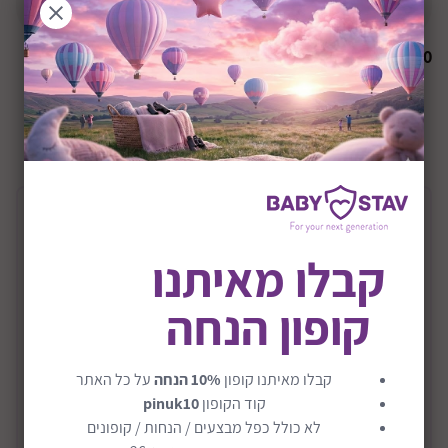
הודיעו לי כשחוזר למלאי
₪
0
+8Y
שיתוף:
תיאור המוצר
קבלו מאיתנו
ערכה לבניית מכונת פינבול (פליפר) אלקטרונית
דגם Pinball Flipper
קופון הנחה
מרכיבים ובונית מכונת פינבול אלקטרונית מעץ מבית בוקי
צרפת
קבלו מאיתנו קופון
10% הנחה
על כל האתר
מחברים את כל הרכיבים ללא הלחמה: פגושים, נוריות
קוד הקופון
pinuk10
וטבלת הניקוד.
לא כולל כפל מבצעים / הנחות / קופונים