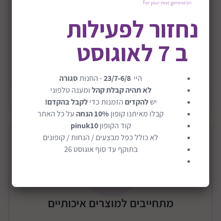
הבעיה של לגרום לילד לחבוש קסדה. הקסדות של Raskullz
נחזור לפעילות
מעניקות מראה מגניב וחדשני שיגרום לילדיכם לסובב
ראשים במגרשי הרכיבה.
ב 7 לאוגוסט
חלקה הפנימי של הקסדה מעוצב לבלימת זעזועים
קרא עוד
עומד בתקני בטיחות אמריקאים מחמירים
היי
23/7-6/8
- החנות
סגורה
פתחי אוורור אווירודינמיים לקירור הראש
לא תהיה קבלת קהל
ומענה טלפוני
מידע כללי
רצועות מתכווננות לאבטחת הקסדה על הראש
יש
להקדים
הזמנות כדי
לקבל בהקדם!
קבלו מאיתנו קופון
10% הנחה
על כל האתר
מתאים לילדים מגיל 5+
קוד הקופון
pinuk10
לא כולל כפל מבצעים / הנחות / קופונים
בתוקף עד סוף אוגוסט 26
מתחייבים למוצרים איכותיים