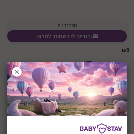
חסר זמנית
הודיעו לי כשחוזר למלאי
₪
0
+5Y
שיתוף:
תיאור המוצר
קסדה ראס לגיל 5 ומעלה דגם אסטרו
הקסדה המגניבה לילדים בעיצוב 3D של מוהוק מגניב שנותן
מראה קשוח, עם גרפיקה של שודד ים, תעזור לכם עם